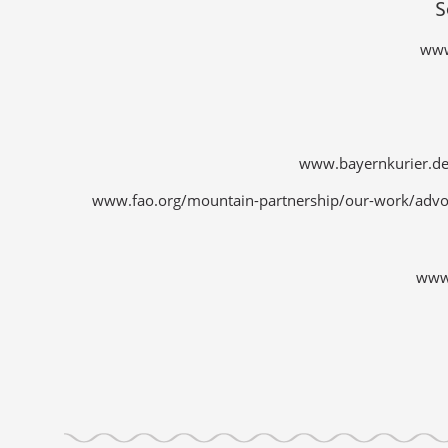
S
www
www.bayernkurier.de
www.fao.org/mountain-partnership/our-work/advoc
www.