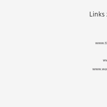
Links
www.tib
ww
www.wal