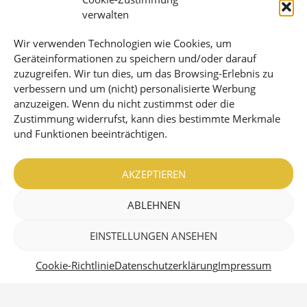
Mitwirkung beim Weltkongress der
Ganzheitmedizin
verwalten
2021
Wir verwenden Technologien wie Cookies, um
Childrens Camp mit Naturpädagogk
Geräteinformationen zu speichern und/oder darauf
zuzugreifen. Wir tun dies, um das Browsing-Erlebnis zu
uvm.
verbessern und um (nicht) personalisierte Werbung
anzuzeigen. Wenn du nicht zustimmst oder die
Zustimmung widerrufst, kann dies bestimmte Merkmale
und Funktionen beeinträchtigen.
AKZEPTIEREN
Inhalt
ABLEHNEN
Home
EINSTELLUNGEN ANSEHEN
Über uns
Cookie-Richtlinie
Datenschutzerklärung
Impressum
Projekte
Events